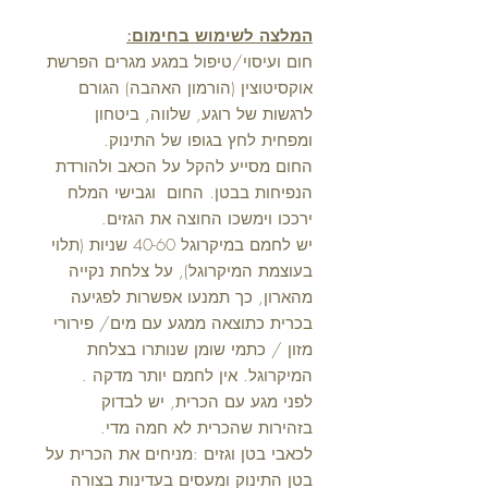
המלצה לשימוש בחימום:
חום ועיסוי/טיפול במגע מגרים הפרשת
אוקסיטוצין (הורמון האהבה) הגורם
לרגשות של רוגע, שלווה, ביטחון
ומפחית לחץ בגופו של התינוק.
החום מסייע להקל על הכאב ולהורדת
הנפיחות בבטן. החום וגבישי המלח
ירככו וימשכו החוצה את הגזים.
יש לחמם במיקרוגל 40-60 שניות (תלוי
בעוצמת המיקרוגל), על צלחת נקייה
מהארון, כך תמנעו אפשרות לפגיעה
בכרית כתוצאה ממגע עם מים/ פירורי
מזון / כתמי שומן שנותרו בצלחת
המיקרוגל. אין לחמם יותר מדקה .
לפני מגע עם הכרית, יש לבדוק
בזהירות שהכרית לא חמה מדי.
לכאבי בטן וגזים :מניחים את הכרית על
בטן התינוק ומעסים בעדינות בצורה