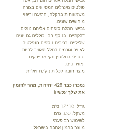
גבישי המלח אוגרים חום רב, אשר
פולטים מינרלים המסייעים בצורה
משמעותית בהקלה, הרגעה וריפוי
מיחושים שונים.
גבישי המלח סופחים אליהם נוזלים
דלקתיים. בנוסף הם כוללים גם יונים
שליליים ורכיבים נוספים הנפלטים
לאוויר וגורמים לחלל האוויר להיות
סטרילי לחלוטין ונקי מחיידקים
ומווירוסים.
מוצר חובה לכל תינוק/ת ויולדת
נמכרו כבר 428 יחידות, מהר להזמין
את שלך עכשיו!
גודל: 10*17 ס"מ
משקל: 350 גרם.
לשימוש רב פעמי
מיוצר בהמון אהבה בישראל